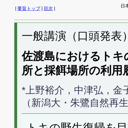
日
|
要旨トップ
|
目次
|
一般講演（口頭発表） 
佐渡島におけるトキ
所と採餌場所の利用
*上野裕介，中津弘，金
（新潟大・朱鷺自然再
トキの野生復帰を目