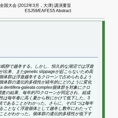
国大会 (2012年3月，大津) 講演要旨
ESJ59/EAFES5 Abstract
休眠卵で越冬する。しかし、恒久的な湖沼では浮遊
genetic slippageが起こらないため高
個体群は浮遊越冬するクローンで占められるよう
個体群の遺伝的多様性が経年的にどのように変化
a dentifera-galeata
complex個体群を対象にクロ
 調査の結果、毎年約70クローンが同定され、組成
性は毎年春に高く夏から秋にかけて低下した。3
統であることがわかった。さらに、その1つは毎年
ることなく浮遊個体として越冬し数年にわたって
ことがわかった。個体群の遺伝的多様性が低下す