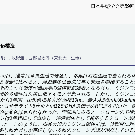
日本生態学会第59回全
伝構造-
機構），牧野渡，占部城太郎（東北大・生命）
ia
)は、通常は単為生殖で繁殖し、冬期は有性生殖で造られる
合に比べると、浮遊越冬は春先に早く繁殖を開始することが出来、また
そのような個体が当該年の個体群創始者となるなら、ミジンコ
伝的多様性は次第に低下すると予想される。しかし、ミジンコ
ら3年間、山形県畑谷大沼(面積19ha、最大水深8m)の
Daphni
サテライト6座位とmt12SrDNA遺伝子のRFLPを用いた
的な変化は見られなかった。季節的にみると、クローンの多様
ーンは3年連続して出現し、浮遊個体として越冬するクローン系
った。このように、畑谷大沼のミジンコ個体群は、休眠卵に頼
冬し数カ月しか存続しない多数のクローン系統が混在している