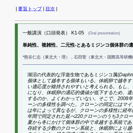
|
要旨トップ
|
目次
|
一般講演（口頭発表） K1-05
(Oral presentation)
単純性、複雑性、二元性-とあるミジンコ個体群の遺
*熊谷仁志（東北大・理），石田聖（東北大・国際高等研
湖沼の代表的な浮遊生物であるミジンコ属(
Daphn
個体として越冬する個体もいる。休眠卵で越冬する場
い適応度が維持されやすいと考えられる。もし、
になり、休眠卵の適応的価値が低下するため、遺
するのか、よくわかっていない。そこで、2008年か
ーンの多様性を調べた。クローンの同定にはマイクロ
は年によって異なるが、クローンの多様性に経年
年間で同定された延べ220クローンのうち3クロ
夏から冬にかけて個体群の中で卓越する系統であ
存続する少数のクローン系統と、休眠卵により越