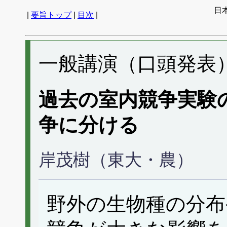
日
|
要旨トップ
|
目次
|
一般講演（口頭発表） 
過去の室内競争実験
争に分ける
岸茂樹（東大・農）
野外の生物種の分布