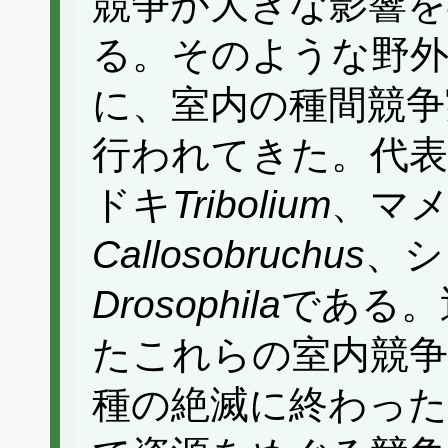
競争が大きな影響
る。そのような野
に、室内の種間競争
行われてきた。代
ドキ
Tribolium
、マ
Callosobruchus
、シ
Drosophila
である。
たこれらの室内競
種の絶滅に終わっ