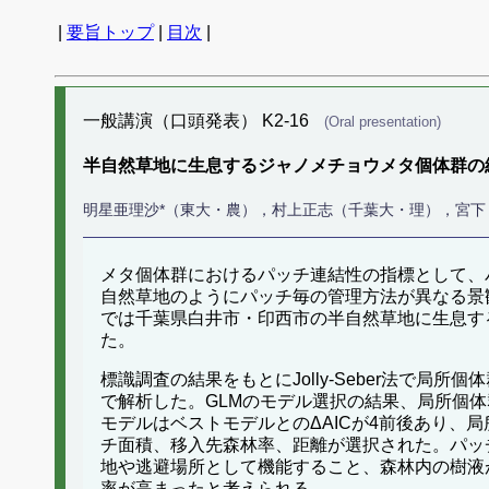
|
要旨トップ
|
目次
|
一般講演（口頭発表） K2-16
(Oral presentation)
半自然草地に生息するジャノメチョウメタ個体群の
明星亜理沙*（東大・農），村上正志（千葉大・理），宮下
メタ個体群におけるパッチ連結性の指標として、
自然草地のようにパッチ毎の管理方法が異なる景
では千葉県白井市・印西市の半自然草地に生息す
た。
標識調査の結果をもとにJolly-Seber法で局所個体群サ
で解析した。GLMのモデル選択の結果、局所個
モデルはベストモデルとのΔAICが4前後あり
チ面積、移入先森林率、距離が選択された。パッ
地や逃避場所として機能すること、森林内の樹液
率が高まったと考えられる。