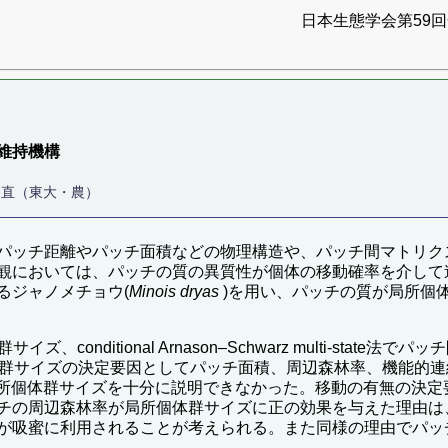
日本生態学会第59回全
維持機構
 直（東大・農）
パッチ距離やパッチ面積などの物理構造や、パッチ間マトリク
観においては、パッチの質の異質性が個体の移動確率を介して
るジャノメチョウ(
Minois dryas
)を用い、パッチの質が局所個
イズ、conditional Arnason–Schwarz multi-st
体群サイズの決定要因としてパッチ面積、周辺森林率、機能的
、局所個体群サイズを十分に説明できなかった。移動の有無の決
チの周辺森林率が局所個体群サイズに正の効果を与えた理由は
が吸蜜に利用されることが考えられる。また同様の理由でパッ