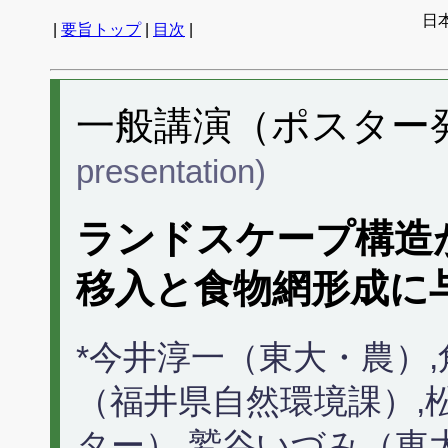
日
|
要旨トップ
|
目次
|
一般講演（ポスター発表
presentation)
ランドスケープ構造
移入と食物網形成に
*今井淳一（東大・農）
（福井県自然環境課）,
ター）,鷲谷いづみ（東