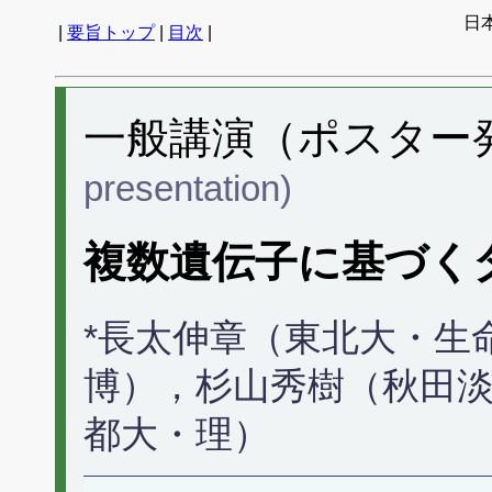
日
|
要旨トップ
|
目次
|
一般講演（ポスター発表
presentation)
複数遺伝子に基づく
*長太伸章（東北大・生
博），杉山秀樹（秋田
都大・理）