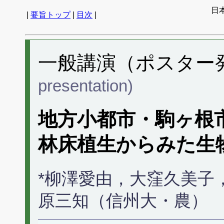
日
|
要旨トップ
|
目次
|
一般講演（ポスター発表
presentation)
地方小都市・駒ヶ根
林床植生からみた生
*柳澤愛由，大窪久美子
原三知（信州大・農）