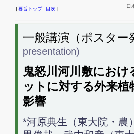
日
|
要旨トップ
|
目次
|
一般講演（ポスター発表
presentation)
鬼怒川河川敷におけ
ットに対する外来植
影響
*河原典生（東大院・農