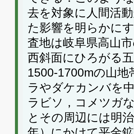
去を対象に人間活動
た影響を明らかに
査地は岐阜県高山市
西斜面にひろがる五
1500‐1700mの
ラやダケカンバを
ラビソ，コメツガ
とその周辺には明治か
年）にかけて平金鉱