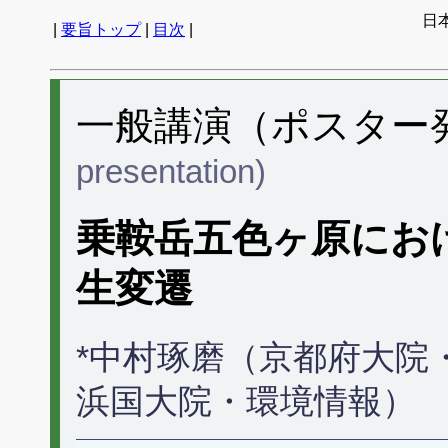
日
|
要旨トップ
|
目次
|
一般講演（ポスター発表
presentation)
乗鞍岳五色ヶ原にお
生変遷
*中村琢磨（京都府大院
浜国大院・環境情報）