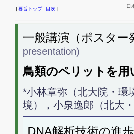
日
|
要旨トップ
|
目次
|
一般講演（ポスター発表
presentation)
鳥類のペリットを用
*小林章弥（北大院・環
境），小泉逸郎（北大
DNA解析技術の進