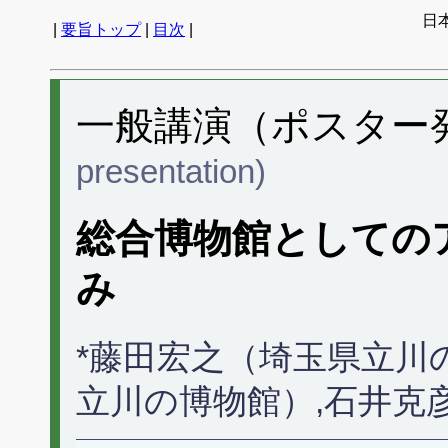
日
|
要旨トップ
|
目次
|
一般講演（ポスター発表
presentation)
総合博物館としての
み
*藤田宏之（埼玉県立川
立川の博物館）,石井克