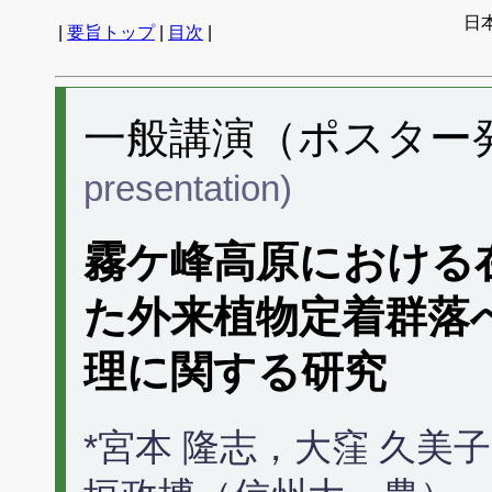
日
|
要旨トップ
|
目次
|
一般講演（ポスター発表
presentation)
霧ケ峰高原における
た外来植物定着群落
理に関する研究
*宮本 隆志，大窪 久美