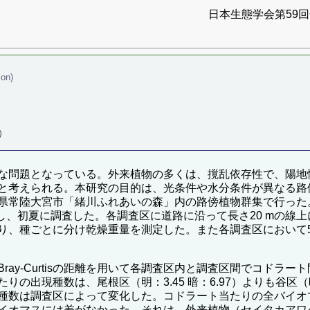
日本生態学会第59回全
ion)
）
な問題となっている。外来植物の多くは、撹乱依存性で、陽地
と考えられる。本研究の目的は、光条件や水分条件が異なる路
県常陸大宮市「緒川ふれあいの森」内の路傍植物群集で行った。
、初夏に調査した。各調査区に道路に沿って長さ20 mの線上に、2
、種ごとに分け乾燥重量を測定した。また各調査区において5 
ay-Curtisの距離を用いて各調査区内と調査区間でコドラ
の出現種数は、尾根区（明：3.45 暗：6.97）よりも谷区（暗
種数は調査区によって変化した。コドラート当たりの全バイオ
イオマスには差がなかった。それは、外来植物（セイタカアワ