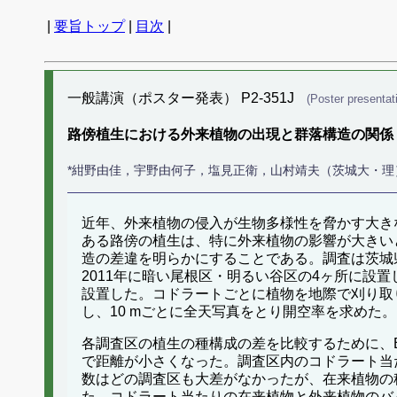
|
要旨トップ
|
目次
|
一般講演（ポスター発表） P2-351J
(Poster presentat
路傍植生における外来植物の出現と群落構造の関係
*紺野由佳，宇野由何子，塩見正衛，山村靖夫（茨城大・理
近年、外来植物の侵入が生物多様性を脅かす大き
ある路傍の植生は、特に外来植物の影響が大きい
造の差違を明らかにすることである。調査は茨城
2011年に暗い尾根区・明るい谷区の4ヶ所に設置し
設置した。コドラートごとに植物を地際で刈り取り
し、10 mごとに全天写真をとり開空率を求めた。
各調査区の植生の種構成の差を比較するために、Br
で距離が小さくなった。調査区内のコドラート当たり
数はどの調査区も大差がなかったが、在来植物の
た。コドラート当たりの在来植物と外来植物のバ