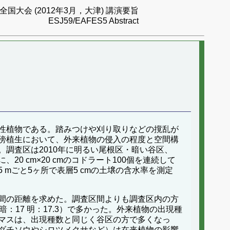
国大会 (2012年3月，大津) 講演要旨
ESJ59/EAFES5 Abstract
性植物である。踏みつけや刈り取りなどの撹乱が
傍植生において、外来植物の侵入の程度と空間構
調査区は2010年に明るい尾根区・暗い谷区、
0 cm×20 cmのコドラート100個を連続して
mごと5ヶ所で表層5 cmの土壌の含水率を測定
ート間の距離を求めた。調査区間よりも調査区内の方
：17 明：17.3）で多かった。外来植物の出現種
マスは、出現種数と同じく谷区の方で多くなっ
ダチソウやシロツメクサなど）は在来植物の影響