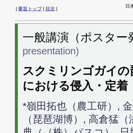
日
|
要旨トップ
|
目次
|
一般講演（ポスター発表
presentation)
スクミリンゴガイの
における侵入・定着
*嶺田拓也（農工研）, 金
（琵琶湖博）, 高倉猛（
典（（株）パスコ）, 