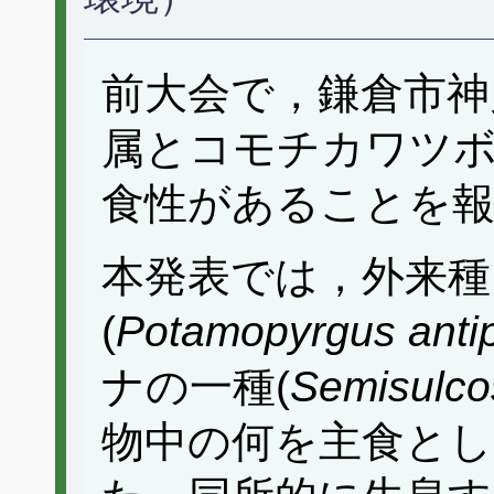
前大会で，鎌倉市神
属とコモチカワツ
食性があることを
本発表では，外来
(
Potamopyrgus anti
ナの一種(
Semisulco
物中の何を主食と