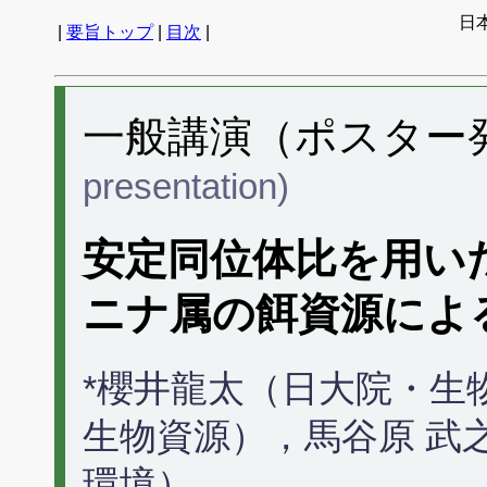
日
|
要旨トップ
|
目次
|
一般講演（ポスター発表
presentation)
安定同位体比を用い
ニナ属の餌資源によ
*櫻井龍太（日大院・生
生物資源），馬谷原 武
環境）