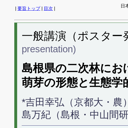
日
|
要旨トップ
|
目次
|
一般講演（ポスター発表
presentation)
島根県の二次林にお
萌芽の形態と生態学
*吉田幸弘（京都大・農
島万紀（島根・中山間