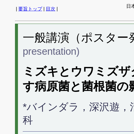
日
|
要旨トップ
|
目次
|
一般講演（ポスター発表
presentation)
ミズキとウワミズザ
す病原菌と菌根菌の
*バインダラ，深沢遊，
科