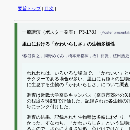
|
要旨トップ
|
目次
|
一般講演（ポスター発表） P3-178J
(Poster presentat
里山における「かわいらしさ」の生物多様性
*桜谷保之，岡野めぐみ，橋本奈都揮，石川裕貴，植田浩史
われわれは、いろいろな場面で、「かわいい」と
ラクターである場合が多い。里山にも種々の生物
に生息する生物の「かわいらしさ」について調査
調査は近畿大学奈良キャンパス（奈良市郊外の矢
の程度を5段階で評価した。記録された各生物の
毎にランク付けした。
調査の結果、記録された生物種は多岐にわたり、
かった。すなわち、「かわいらしさ」という生物
るもので、さらに大きさや形、色だけではなく、