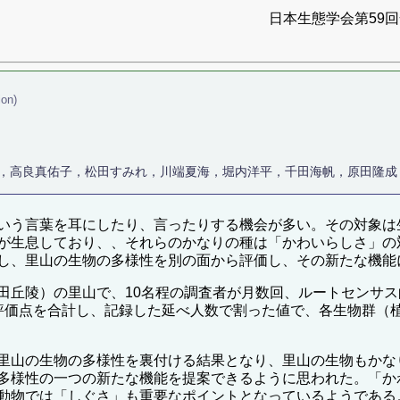
日本生態学会第59回全
ion)
，高良真佑子，松田すみれ，川端夏海，堀内洋平，千田海帆，原田隆成
いう言葉を耳にしたり、言ったりする機会が多い。その対象は
が生息しており、、それらのかなりの種は「かわいらしさ」の
し、里山の生物の多様性を別の面から評価し、その新たな機能
田丘陵）の里山で、10名程の調査者が月数回、ルートセンサ
評価点を合計し、記録した延べ人数で割った値で、各生物群（
里山の生物の多様性を裏付ける結果となり、里山の生物もかな
多様性の一つの新たな機能を提案できるように思われた。「か
動物では「しぐさ」も重要なポイントとなっているようである