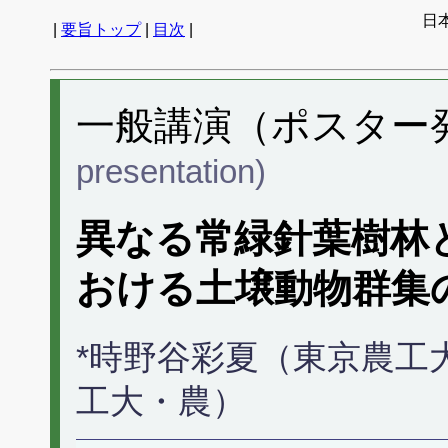
日
|
要旨トップ
|
目次
|
一般講演（ポスター発表
presentation)
異なる常緑針葉樹林
おける土壌動物群集
*時野谷彩夏（東京農工
工大・農）