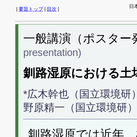
日
|
要旨トップ
|
目次
|
一般講演（ポスター発表
presentation)
釧路湿原における土
*広木幹也（国立環境研
野原精一（国立環境研
釧路湿原では近年、