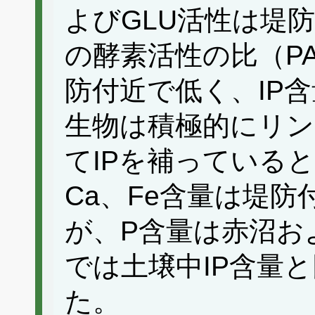
よびGLU活性は堤
の酵素活性の比（PA
防付近で低く、IP
生物は積極的にリ
てIPを補っている
Ca、Fe含量は堤
が、P含量は赤沼お
では土壌中IP含量
た。