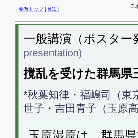
日
|
要旨トップ
|
目次
|
一般講演（ポスター発表
presentation)
撹乱を受けた群馬県
*秋葉知律・福嶋司（東
世子・吉田青子（玉原
玉原湿原は、群馬県