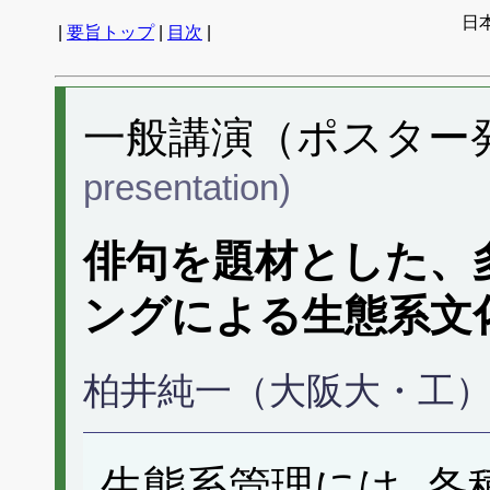
日
|
要旨トップ
|
目次
|
一般講演（ポスター発表
presentation)
俳句を題材とした、多
ングによる生態系文
柏井純一（大阪大・工
生態系管理には, 