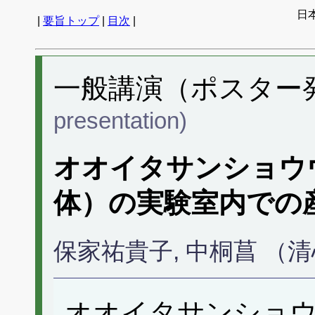
日
|
要旨トップ
|
目次
|
一般講演（ポスター発表
presentation)
オオイタサンショウ
体）の実験室内での
保家祐貴子, 中桐菖 （
オオイタサンショウ