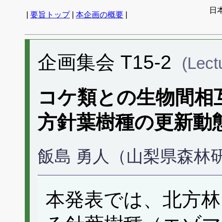
日
|
要旨トップ
|
本企画の概要
|
企画集会 T15-2
(Lect
コケ類との生物間相
方針葉樹種の更新動
飯島 勇人（山梨県森林
本発表では、北方林