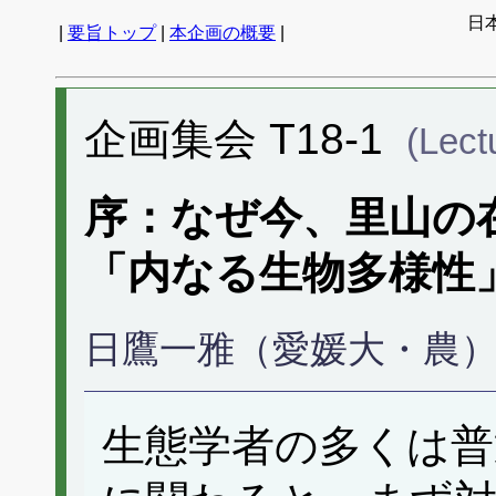
日
|
要旨トップ
|
本企画の概要
|
企画集会 T18-1
(Lect
序：なぜ今、里山の
「内なる生物多様性
日鷹一雅（愛媛大・農
生態学者の多くは普