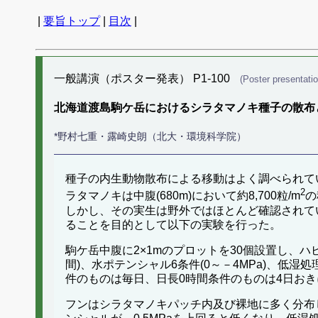
|
要旨トップ
|
目次
|
一般講演（ポスター発表） P1-100
(Poster presentatio
北海道渡島駒ケ岳におけるシラタマノキ種子の散布
*野村七重・露崎史朗（北大・環境科学院）
種子の内生動物散布による移動はよく調べられてい
2
ラタマノキは中腹(680m)において約8,700粒/m
の
しかし、その実生は野外ではほとんど確認されて
ることを目的として以下の実験を行った。
駒ケ岳中腹に2×1mのプロットを30個設置し、ハ
間)、水ポテンシャル6条件(0～－4MPa)、低湿処理
件のものは毎日、日長0時間条件のものは4日お
フンはシラタマノキパッチ内及び裸地に多く分布