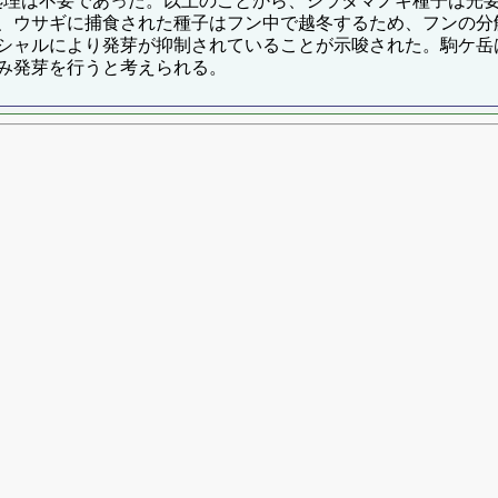
湿処理は不要であった。以上のことから、シラタマノキ種子は光
、ウサギに捕食された種子はフン中で越冬するため、フンの分
シャルにより発芽が抑制されていることが示唆された。駒ケ岳
み発芽を行うと考えられる。