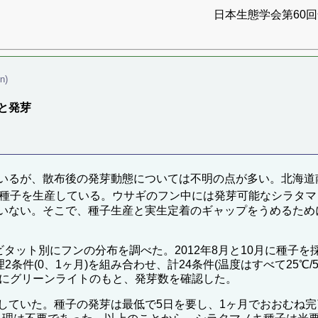
日本生態学会第60回全
n)
と発芽
るが、散布後の発芽動態については不明の点が多い。北海道南部
種子を生産している。ウサギのフン中には発芽可能なシラタマ
いない。そこで、種子生産と実生定着のギャップをうめるため
ビタット別にフンの分布を調べた。2012年8月と10月に種子を
2条件(0、1ヶ月)を組み合わせ、計24条件(温度はすべて25℃/5
きにグリーンライトのもと、発芽数を確認した。
していた。種子の発芽は最低で5日を要し、1ヶ月でおおむね