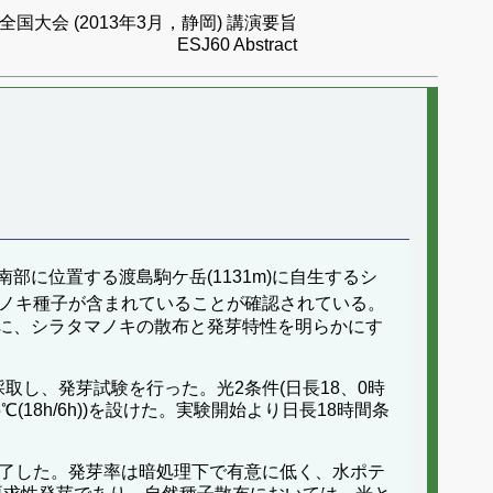
国大会 (2013年3月，静岡) 講演要旨
ESJ60 Abstract
に位置する渡島駒ケ岳(1131m)に自生するシ
ノキ種子が含まれていることが確認されている。
に、シラタマノキの散布と発芽特性を明らかにす
採取し、発芽試験を行った。光2条件(日長18、0時
℃(18h/6h))を設けた。実験開始より日長18時間条
完了した。発芽率は暗処理下で有意に低く、水ポテ