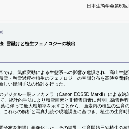
日本生態学会第60回全
n)
--雪融けと植生フェノロジーの検出
帯では、気候変動による生態系への影響が危惧され、高山生態
積雪・融雪過程や植生のフェノロジーの空間分布を高時空間解
新しい観測手法の検討を行った。
ジタル一眼レフカメラ（Canon EOS5D MarkⅡ）によ
いて、統計的手法により積雪画素と非積雪画素に判別し融雪過
の指数が展葉に伴って最大増加率を示すことから、画素内の植生の生
。これらの解析と写真判読や現地調査に基づき、植生の生育時
間分布を把握し画像化した。その結果、生育開始日や植生の種