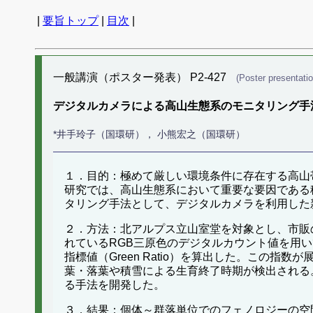
|
要旨トップ
|
目次
|
一般講演（ポスター発表） P2-427
(Poster presentatio
デジタルカメラによる高山生態系のモニタリング手法
*井手玲子（国環研）， 小熊宏之（国環研）
１．目的：極めて厳しい環境条件に存在する高山
研究では、高山生態系において重要な要因である
タリング手法として、デジタルカメラを利用した
２．方法：北アルプス立山室堂を対象とし、市販のデ
れているRGB三原色のデジタルカウント値を用
指標値（Green Ratio）を算出した。こ
葉・落葉や積雪による生育終了時期が検出される
る手法を開発した。
３．結果：個体～群落単位でのフェノロジーの空