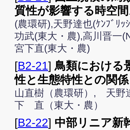
質性が影響する時空間
(農環研),天野達也(ｹﾝﾌﾞﾘｯ
功武(東大・農),高川晋一(NACS
宮下直(東大・農)
[
B2-21
]
鳥類における
性と生態特性との関係
山直樹（農環研）, 天野
下 直（東大・農）
[
B2-22
]
中部リニア新