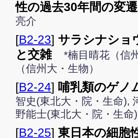
性の過去30年間の変
亮介
[
B2-23
]
サラシナショ
と交雑
*楠目晴花（信
（信州大・生物）
[
B2-24
]
哺乳類のゲノ
智史(東北大・院・生命), 
野能士(東北大・院・生命)
[
B2-25
]
東日本の細胞