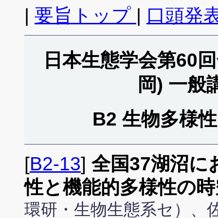
|
要旨トップ
|
口頭発表
日本生態学会第60回全
岡) 一
B2 生物多様性 (3
[
B2-13
]
全国37湖沼
性と機能的多様性の時
環研・生物生態系セ）、