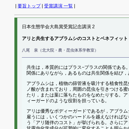
|
要旨トップ
|
受賞講演 一覧
|
日本生態学会大島賞受賞記念講演 2
アリと共生するアブラムシのコストとベネフィット
八尾 泉（北大院・農・昆虫体系学教室）
共生は，本質的にはプラス−プラスの関係である
関係にありながら，あるものは共生関係を結び，
アブラムシは，植物の篩管液を吸汁する植食性昆虫
ノ酸が含まれており，周囲の昆虫を引きつける蜜
たり，または葉に落ちたものをなめたりする。ア
ィーガードのような役割を担っている。
アリは優秀なボディーガードであるが，アブラム
雇うには，いくつかのハードルを越えなければな
う「アリ随伴のコスト」が挙げられる。さらにア
甘露内化学成分が可塑的に変化することも明らか