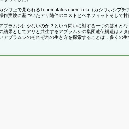
られるTuberculatus quercicola（カシワホシブチアブ
操作実験に基づいたアリ随伴のコストとベネフィットそして甘
アブラムシは少ないのか？という問いに対する一つの答えとな
の結果としてアリと共生するアブラムシの集団遺伝構造はメタ
いアブラムシのそれぞれの生き方を探索することは，多くの生