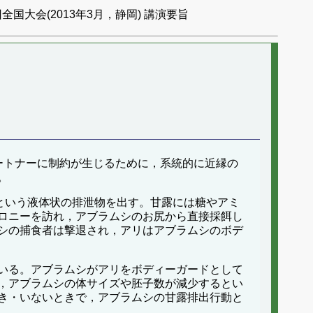
全国大会(2013年3月，静岡) 講演要旨
ートナーに制約が生じるために，系統的に近縁の
。
)」という液体状の排泄物を出す。甘露には糖やアミ
ロニーを訪れ，アブラムシのお尻から直接採餌し
シの捕食者は撃退され，アリはアブラムシのボデ
いる。アブラムシがアリをボディーガードとして
，アブラムシの体サイズや胚子数が減少するとい
き・いないときで，アブラムシの甘露排出行動と