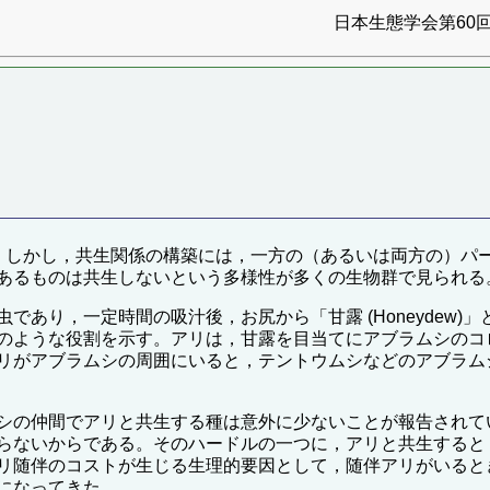
日本生態学会第60回
。しかし，共生関係の構築には，一方の（あるいは両方の）パ
あるものは共生しないという多様性が多くの生物群で見られる
であり，一定時間の吸汁後，お尻から「甘露 (Honeydew
のような役割を示す。アリは，甘露を目当てにアブラムシのコ
リがアブラムシの周囲にいると，テントウムシなどのアブラム
シの仲間でアリと共生する種は意外に少ないことが報告されて
らないからである。そのハードルの一つに，アリと共生すると
リ随伴のコストが生じる生理的要因として，随伴アリがいると
になってきた。