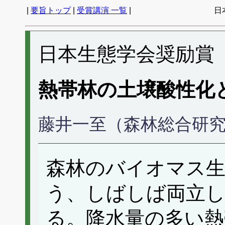
|
要旨トップ
|
受賞講演 一覧
|
日
日本生態学会奨励賞（
熱帯林の土壌酸性化
藤井一至（森林総合研
森林のバイオマス生
う、しばしば両立
る。降水量の多い熱