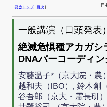
日
|
要旨トップ
|
目次
|
一般講演（口頭発表） 
絶滅危惧種アカガシ
DNAバーコーディ
安藤温子*（京大院・農）
越和夫（IBO）, 鈴木創（
谷吾郎（京大・霊長研）
井鷺裕司 （京大院・農