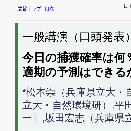
日
|
要旨トップ
|
目次
|
一般講演（口頭発表） 
今日の捕獲確率は何
適期の予測はできる
*松本崇（兵庫県立大・
立大・自然環境研）,平
ー］,坂田宏志（兵庫県