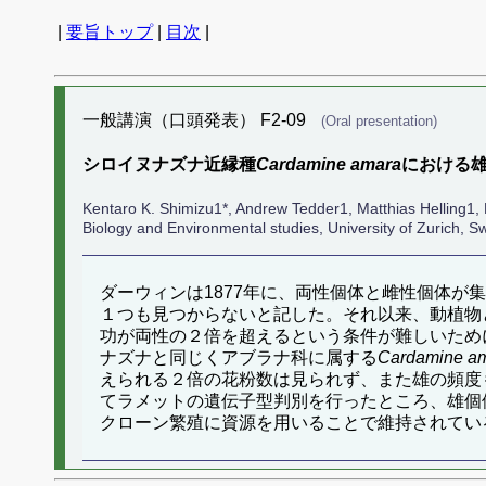
|
要旨トップ
|
目次
|
一般講演（口頭発表） F2-09
(Oral presentation)
シロイヌナズナ近縁種
Cardamine amara
における
Kentaro K. Shimizu1*, Andrew Tedder1, Matthias Helling1, 
Biology and Environmental studies, University of Zurich, Sw
ダーウィンは1877年に、両性個体と雌性個体
１つも見つからないと記した。それ以来、動植物
功が両性の２倍を超えるという条件が難しいため
ナズナと同じくアブラナ科に属する
Cardamine a
えられる２倍の花粉数は見られず、また雄の頻度
てラメットの遺伝子型判別を行ったところ、雄個
クローン繁殖に資源を用いることで維持されてい