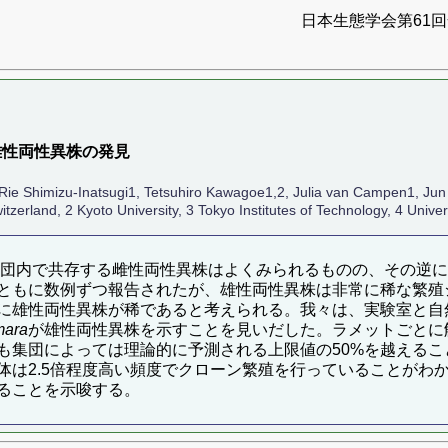
日本生態学会第61回全
雄性両性異株の発見
Rie Shimizu-Inatsugi1, Tetsuhiro Kawagoe1,2, Julia van Campen1, Jun S
itzerland, 2 Kyoto University, 3 Tokyo Institutes of Technology, 4 Unive
が集団内で共存する雌性両性異株はよくみられるものの、その逆
ともに数例ずつ報告されたが、雄性両性異株は非常に稀な繁殖
に雄性両性異株が稀であると考えられる。我々は、実験室と自
mara
が雄性両性異株を示すことを見いだした。ラメットごとに
も集団によっては理論的に予測される上限値の50%を越える
体は2.5倍程度高い頻度でクローン繁殖を行っていることがわ
ることを示唆する。