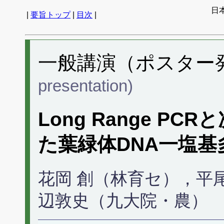
日
|
要旨トップ
|
目次
|
一般講演（ポスター発表
presentation)
Long Range P
た葉緑体DNA一塩
花岡 創（林育セ），平
辺敦史（九大院・農）