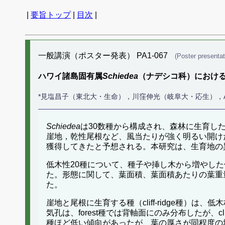
|
要旨トップ
|
目次
|
一般講演（ポスター発表） PA1-067
(Poster presentat
ハワイ諸島固有属
Schiedea
（ナデシコ科）におけ
*見塩昌子（東北大・生命），川窪伸光（岐阜大・応生），Ann K. Sakai，S
Schiedea
は30数種から構成され、森林に生育し
崖地，乾性尾根など、風当たりが強く明るい開け
獲得してきたと予想される。本研究は、生育地の
低木性20種について、種子や挿し木から増やした個体
た。形態に関して、葉面積、葉面積あたりの葉重
た。
崖地と尾根に生育する種（cliff-ridge種）は、
気孔は、forest種では背軸面にのみ分布したが、cl
種ほど低い傾向があったが、葉の厚さが同程度の