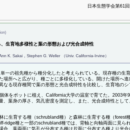
日本生態学会第61回全
ion)
る、生育地多様性と葉の形態および光合成特性
tephen G. Weller （Univ. California-Irvine）
た単一の祖先種から種分化したと考えられている。現存種の生
た場所へと広がり、種ごとに多様化している。開けた場所へ進
異なる現存種間で葉の形態と光合成特性を比較し、生育地のシ
をポットに植え、California大学の温室で育てた。2003
量、葉身の厚さ、気孔密度を測定し、また、光合成特性として
低木林に生育する種（schrubland種）と森林に生育する種（fo
iff-ridge種と一部のschrubland種では、背軸と向軸両
場合、葉両面に気孔が分布する種は片面に分布する種より光合