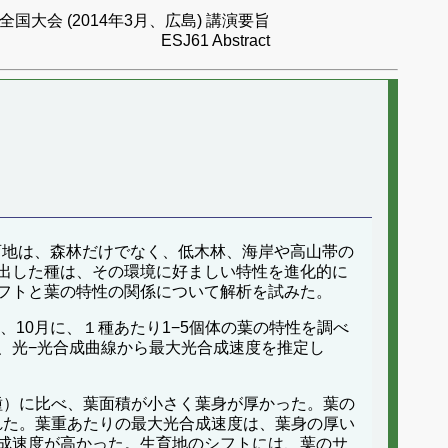
国大会 (2014年3月、広島) 講演要旨
ESJ61 Abstract
育地は、森林だけでなく、低木林、海岸や高山帯の
出した種は、その環境に好ましい特性を進化的に
フトと葉の特性の関係について解析を試みた。
年9、10月に、１種あたり1−5個体の葉の特性を調べ
、光−光合成曲線から最大光合成速度を推定し
rest種）に比べ、葉面積が小さく葉身が厚かった。葉の
面に見られた。葉重あたりの最大光合成速度は、葉身の厚い
成速度が高かった。生育地のシフトには、葉のサ