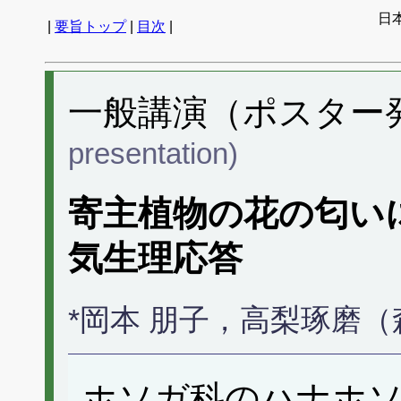
日
|
要旨トップ
|
目次
|
一般講演（ポスター発表
presentation)
寄主植物の花の匂い
気生理応答
*岡本 朋子，高梨琢磨
ホソガ科のハナホ