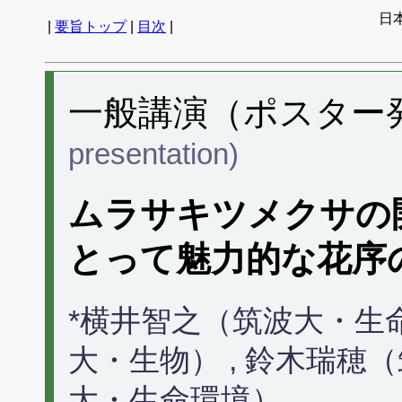
日
|
要旨トップ
|
目次
|
一般講演（ポスター発表
presentation)
ムラサキツメクサの
とって魅力的な花序
*横井智之（筑波大・生
大・生物） , 鈴木瑞穂
大・生命環境）