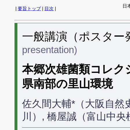
日
|
要旨トップ
|
目次
|
一般講演（ポスター発表
presentation)
本郷次雄菌類コレク
県南部の里山環境
佐久間大輔*（大阪自然
川）, 橋屋誠（富山中央