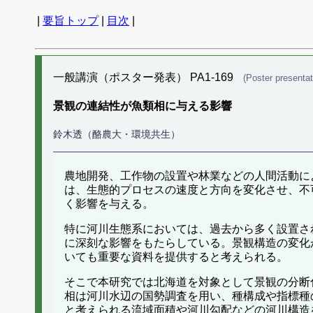
|
要旨トップ
|
目次
|
一般講演（ポスター発表） PA1-169
(Poster presentat
景観の連結性が魚類相に与える影響
鈴木透（酪農大・環境共生）
農地開発、工作物の設置や林業などの人間活動に
は、生態的プロセスの速度と方向を変化させ、不
く影響を与える。
特に河川生態系においては、過去から多く設置さ
に深刻な影響をもたらしている。景観構造の変化
いても重要な資料を提供すると考えられる。
そこで本研究では北海道を対象として景観の分断
相は河川水辺の国勢調査を用い、種構成や指標種
と考えられる流域面積や河川勾配などの河川構造