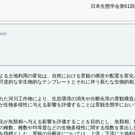
日本生態学会第61回全
ion)
よる土地利用の変化は、自然における景観の構造や配置を変化
可逆的な非生物的なテンプレートとそれに伴う新たな生物的相
れた河川工作物により、生息環境の消失や分断化等の景観構造
が生物多様性に与える影響を評価することは景観生態学におい
化が魚類相へ与える影響を評価することを目的とし、魚類相、
の種数、種数や均等度などの生物多様性に関する指数を算出し
を指標とした。景観の分断化については、上流・下流に土地利