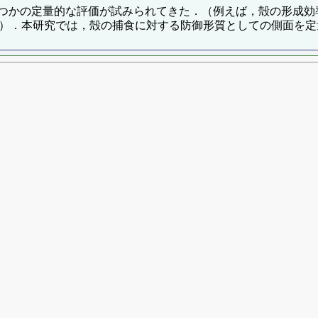
量的な評価が試みられてきた．（例えば，殻の形成効率（Graus, 
ita et al. 2010））．本研究では，殻の捕食に対する防御形質として