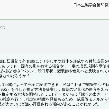
日本生態学会第61回全
ion)
殻口辺縁部で外套膜により少しずつ殻体を形成する付加成長を
種であっても，固有の形を有する場合や，一定の成長規則を示唆
は多様な“巻き”パタン，殻口形状，殻装飾や色彩へと反映され
きなのだろうか？
to, 1988)によって完全に記述できる．私はこれまで螺管中心
 Michelson, 1965）を介した推定方法を提案し，形態の定量化
を推定する方法を開発した．CTデータからは「螺管の太さ」と
の推定を行う．推定の精度を見積もるため，成長管モデルから
差が大きいほど過小評価される傾向があることがわかった．