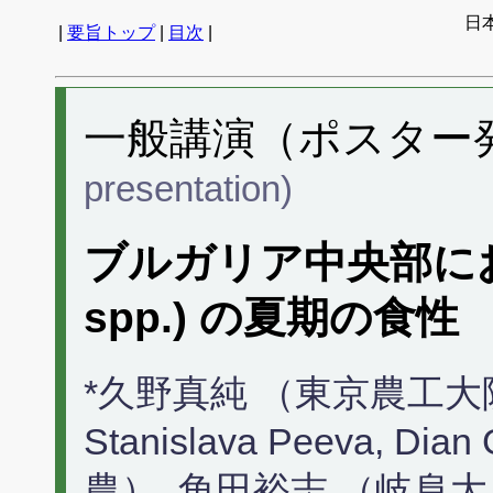
日
|
要旨トップ
|
目次
|
一般講演（ポスター発表
presentation)
ブルガリア中央部にお
spp.) の夏期の食性
*久野真純 （東京農工大院・農）
Stanislava Peeva, Dian
農）, 角田裕志 （岐阜