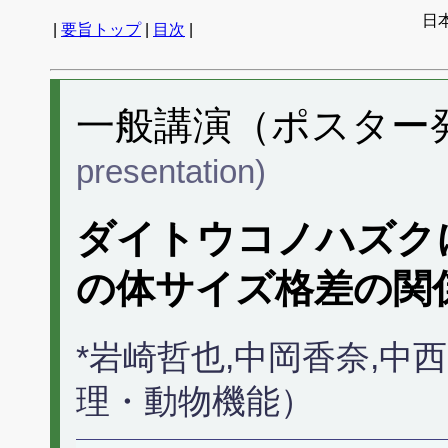
日
|
要旨トップ
|
目次
|
一般講演（ポスター発表
presentation)
ダイトウコノハズク
の体サイズ格差の関
*岩崎哲也,中岡香奈,中
理・動物機能）