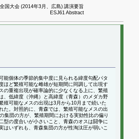
国大会 (2014年3月、広島) 講演要旨
ESJ61 Abstract
可能個体の季節的集中度に見られる緯度勾配パタ
度ほど繁殖可能な雌雄が短期間に同調して出現す
スの重複出現が確率論的に少なくなる上に、繁殖
は、低緯度（沖縄）と高緯度（青森）のメダカ野
殖可能なメスの出現は3月から10月まで続いた
れた。対照的に、青森では、繁殖可能なメスの出
森の集団の方が、繁殖期間における実効性比の偏り
二型の度合いが小さいこと、青森のオスは闘争に
実はいずれも、青森集団の方が性淘汰圧が弱いこ