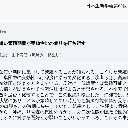
日本生態学会第61回全
ion)
短い繁殖期間が実効性比の偏りを打ち消す
浅虫）, 山平寿智（琉球大・熱生研）
な短い期間に集中して繁殖することが知られる。こうした繁殖
、集団中の実効性比は緯度に沿って変化する。演者らは、高緯
淘汰圧が弱まると考えている。反対に、低緯度では繁殖可能メ
の偏りが助長されて性淘汰圧は強まると予想される。本研究で
合を追跡・比較することで、この仮説を検証した。沖縄では、繁
状態にあり、メスが繁殖してない時期でも繁殖可能個体が見ら
スの出現もこの時期に集中していた。結果として、沖縄より青
から、沖縄より青森の集団の方がオスの二次性徴が隠微で性的
はオスに対する選好性が弱いことがわかっている。これらの事