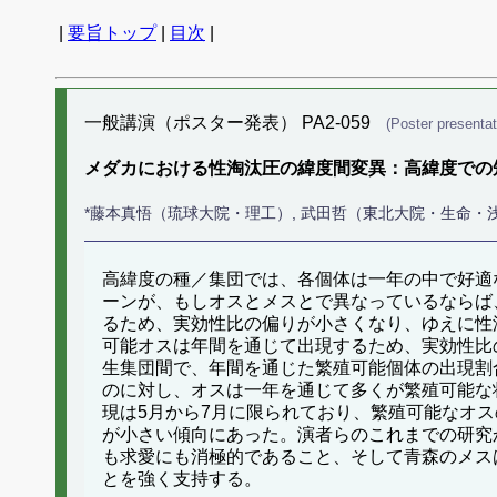
|
要旨トップ
|
目次
|
一般講演（ポスター発表） PA2-059
(Poster presentat
メダカにおける性淘汰圧の緯度間変異：高緯度での
*藤本真悟（琉球大院・理工）, 武田哲（東北大院・生命・
高緯度の種／集団では、各個体は一年の中で好適
ーンが、もしオスとメスとで異なっているならば
るため、実効性比の偏りが小さくなり、ゆえに性
可能オスは年間を通じて出現するため、実効性比
生集団間で、年間を通じた繁殖可能個体の出現割
のに対し、オスは一年を通じて多くが繁殖可能な
現は5月から7月に限られており、繁殖可能なオ
が小さい傾向にあった。演者らのこれまでの研究
も求愛にも消極的であること、そして青森のメス
とを強く支持する。