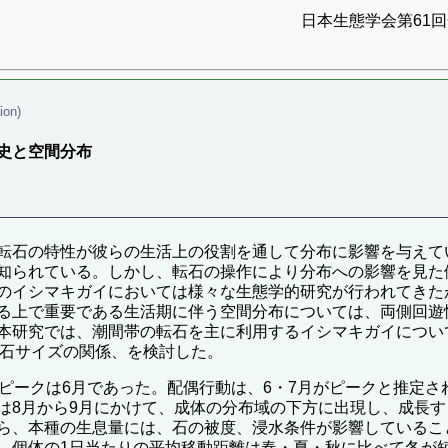
日本生態学会第61回全
ion)
史と空間分布
転石の特性が彼らの生活上の役割を通して分布に影響を与えて
知られている。しかし、転石の操作により分布への影響を見た
のイシマキガイにおいては様々な生態学的研究が行われてきた
る上で重要である生活期に伴う空間分布については、両側回遊
研究では、潮間帯の転石を主に利用するイシマキガイについて、
と石サイズの関係、を検討した。
のピークは6月であった。配偶行動は、6・7月がピークと推定
は8月から9月にかけて、成体の分布域の下方に出現し、成長
ら、本種の生息量には、石の被度、浸水条件が影響しているこ
。個体の1日当たりの平均移動距離は春・夏・秋に比べて冬が