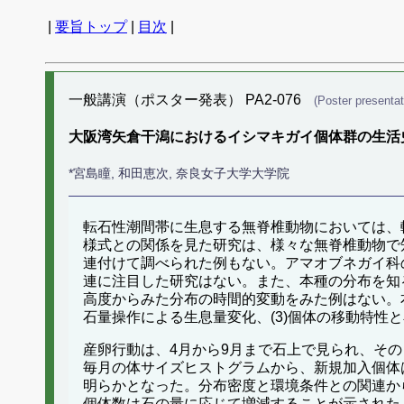
|
要旨トップ
|
目次
|
一般講演（ポスター発表） PA2-076
(Poster presentat
大阪湾矢倉干潟におけるイシマキガイ個体群の生活
*宮島瞳, 和田恵次, 奈良女子大学大学院
転石性潮間帯に生息する無脊椎動物においては、
様式との関係を見た研究は、様々な無脊椎動物で
連付けて調べられた例もない。アマオブネガイ科
連に注目した研究はない。また、本種の分布を知
高度からみた分布の時間的変動をみた例はない。本
石量操作による生息量変化、(3)個体の移動特性
産卵行動は、4月から9月まで石上で見られ、そ
毎月の体サイズヒストグラムから、新規加入個体
明らかとなった。分布密度と環境条件との関連か
個体数は石の量に応じて増減することが示された