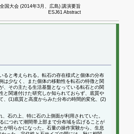
国大会 (2014年3月、広島) 講演要旨
ESJ61 Abstract
いると考えられる。転石の存在様式と個体の分布
例は少なく、また個体の移動性を転石の特徴と関
が、その主たる生活基盤となっている転石との関
性と関連付けた研究しか知られておらず、底質や
(1)底質と高度からみた分布の時間的変化、(2)
され、石の上、特に石の上側面が利用されていた。
するにつれて潮間帯上部まで分布域を広げることが
とが明らかになった。石量の操作実験から、生息
短かった。定住性と石サイズの間には、秋に相関