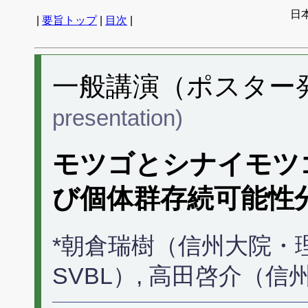
日
|
要旨トップ
|
目次
|
一般講演（ポスター発表
presentation)
モツゴとシナイモツ
び個体群存続可能性
*朝倉瑞樹（信州大院・理
SVBL）, 高田啓介（信