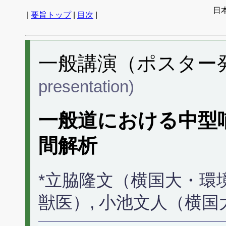
日
|
要旨トップ
|
目次
|
一般講演（ポスター発表
presentation)
一般道における中型
間解析
*立脇隆文（横国大・環
獣医）, 小池文人（横