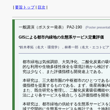
|
要旨トップ
|
目次
|
一般講演（ポスター発表） PA2-190
(Poster presentat
GISによる都市内緑地の生態系サービス定量評価
*鈴木孝拓（名大・環境学），林希一郎（名大・エコトピ
都市緑地は気候調節、大気浄化、二酸化炭素の吸
的な利用や生物多様性保全を環境計画から検討す
究は少なく、また評価指標も開発途上である。
本研究は、三大都市圏の中枢都市のひとつである
価指標を提案するものである。まず、衛星画像(ALOS
また、既住研究を整理し、二酸化炭素吸収機能や
法により各サービスを統合しうる評価指標を開発
本研究は、都市緑地の供給する生態系サービスを
域で空間的に生態系サービスを推計でき、土地利