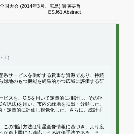
国大会 (2014年3月、広島) 講演要旨
ESJ61 Abstract
・工）
態系サービスを供給する貴重な資源であり、持続
ら緑地のもつ機能を網羅的かつ広域に評価する研
ビスを、GISを用いて定量的に推計し、その評
SO-DATA法)を用い、市内の緑地を抽出・分類した。
的・定量的に評価し視覚化した。さらに、統計手
。この推計方法は衛星画像情報に基づき、より広
うな途上国にも適応しうる評価手法である。ま