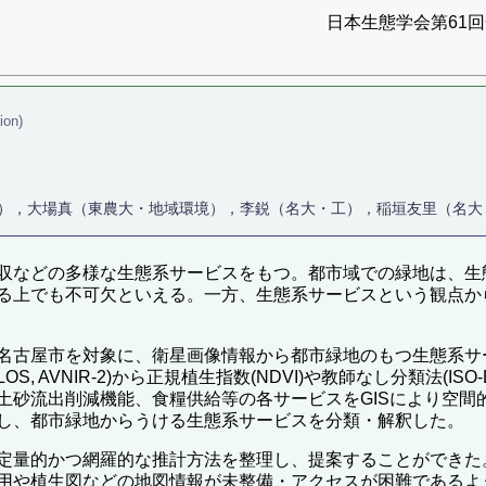
日本生態学会第61回全
ion)
ア），大場真（東農大・地域環境），李鋭（名大・工），稲垣友里（名大
収などの多様な生態系サービスをもつ。都市域での緑地は、生
る上でも不可欠といえる。一方、生態系サービスという観点か
名古屋市を対象に、衛星画像情報から都市緑地のもつ生態系サー
, AVNIR-2)から正規植生指数(NDVI)や教師なし分類法(I
土砂流出削減機能、食糧供給等の各サービスをGISにより空間
し、都市緑地からうける生態系サービスを分類・解釈した。
定量的かつ網羅的な推計方法を整理し、提案することができた
用や植生図などの地図情報が未整備・アクセスが困難であるよ