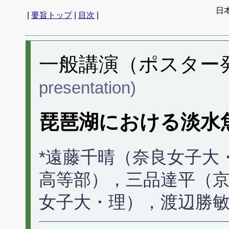
日
|
要旨トップ
|
目次
|
一般講演（ポスター発表
presentation)
琵琶湖における淡水
*遠藤千晴（奈良女子大
高等部），三品達平（
女子大・理），渡辺勝