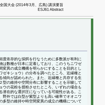
国大会 (2014年3月、広島) 講演要旨
ESJ61 Abstract
頻度依存的な採餌を行なうために多数派が有利に
物は数種が日本に定着しており、このうちニワゼ
間変異の成立機構を明らかにすることを目的とし
ワゼキショウ）の分布を調べたところ、近縁種と
る傾向が認められた。また、近縁種と共存する生
２型の維持や空間分布に影響することを示唆して
ョウの花粉を授粉させたところ、いずれの場合も
る潜在的な選択圧になっている可能性がある。こ
、野外では白型が紫型よりも高い確率でオオニワ
の多型の維持や時空間変異の成立の機構について