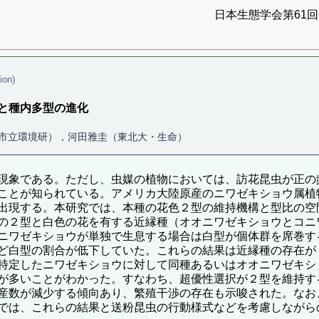
日本生態学会第61回全
ion)
と種内多型の進化
阪市立環境研），河田雅圭（東北大・生命）
現象である。ただし、虫媒の植物においては、訪花昆虫が正の
ことが知られている。アメリカ大陸原産のニワゼキショウ属植
出現する。本研究では、本種の花色２型の維持機構と型比の空
の２型と白色の花を有する近縁種（オオニワゼキショウとコニ
ニワゼキショウが単独で生息する場合は白型が個体群を席巻す
ど白型の割合が低下していた。これらの結果は近縁種の存在が
特定したニワゼキショウに対して同種あるいはオオニワゼキシ
が多いことがわかった。すなわち、超優性選択が２型を維持す
産数が減少する傾向あり、繁殖干渉の存在も示唆された。なお
では、これらの結果と送粉昆虫の行動様式などを考慮しながら