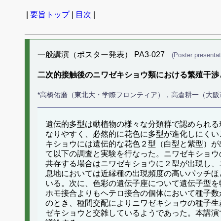
|
要旨トップ
|
目次
|
一般講演（ポスター発表） PA3-027
(Poster presentat
二次的接触後のニワゼキショウ類における繁殖干渉
*高橋佑磨（東北大・学際フロンティア），高倉耕一（大
遺伝的多型は動植物の様々な分類群で認められる
なりやすく、必然的に花色に多型が進化しにくい
キショウには遺伝的な花色２型（白型と紫型）が
て以下の調査と実験を行なった。ニワゼキショウ
共存する場合はニワゼキショウに２型が出現し、
息地においては近縁種の出現頻度の高いパッチほ
いる。次に、色彩の遺伝子座について遺伝子型を
ホモ接合よりもヘテロ接合の個体において種子数
のとき、種間交配によりニワゼキショウの種子生
ゼキショウと交雑しているようであった。本講演