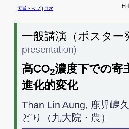
日
|
要旨トップ
|
目次
|
一般講演（ポスター発表
presentation)
高CO
濃度下での寄
2
進化的変化
Than Lin Aung, 鹿児嶋
どり（九大院・農）