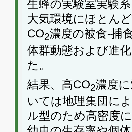
生蜂の実験室実験系
大気環境にほとんど
CO
濃度の被食-捕
2
体群動態および進化
た。
結果、高CO
濃度に
2
いては地理集団に
ル型のため高密度
幼虫の生存率や個体